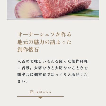
オーナーシェフが作る
地元の魅力の詰まった
創作懐石
人吉の美味しいもんを使った創作
料理
に舌鼓。大切な方と大切なひ
とときを
朝夕共に個室食でゆっく
りと堪能くだ
さい。
詳しくはこちら