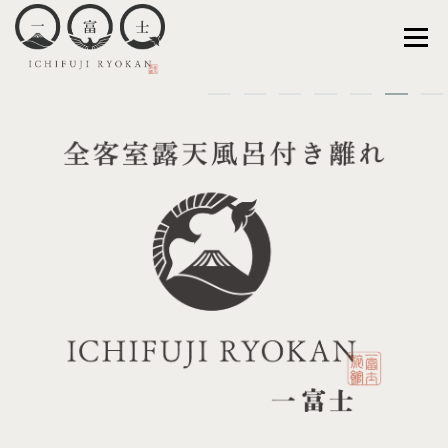
コ
ン
メニュー
テ
ン
ツ
へ
TOP
CONCEPT
ROOM
MEAL
ス
キ
ッ
FACILITIES
ACCESS
プ