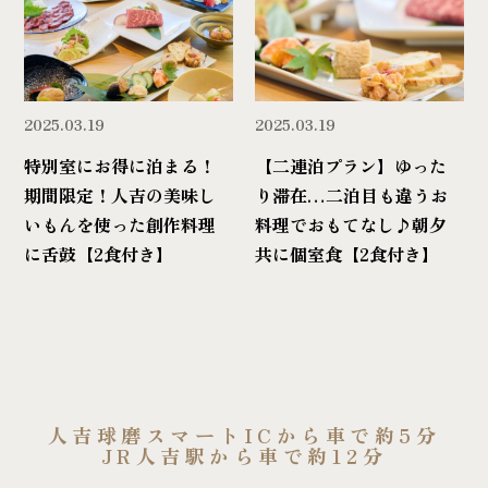
2025.03.19
2025.03.19
特別室にお得に泊まる！
【二連泊プラン】ゆった
期間限定！人吉の美味し
り滞在…二泊目も違うお
いもんを使った創作料理
料理でおもてなし♪朝夕
に舌鼓【2食付き】
共に個室食【2食付き】
人吉球磨スマートICから車で約5分
JR人吉駅から車で約12分