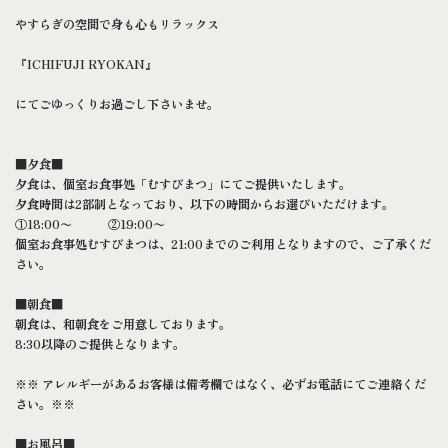
やすらぎの空間で身も心もリラックス
『ICHIFUJI RYOKAN』
にてごゆっくりお過ごし下さいませ。
■夕食■
夕食は、個室お食事処「むすびまつ」にてご提供いたします。
夕食時間は2部制となっており、以下の時間からお選びいただけます。
①18:00〜 ②19:00〜
個室お食事処むすびまつは、21:00までのご利用となりますので、ご了承くだ
さい。
■朝食■
朝食は、和朝食をご用意しております。
8:30以降のご提供となります。
※※ アレルギーがあるお客様は備考欄ではなく、必ずお電話にてご連絡くだ
さい。※※
■お風呂■