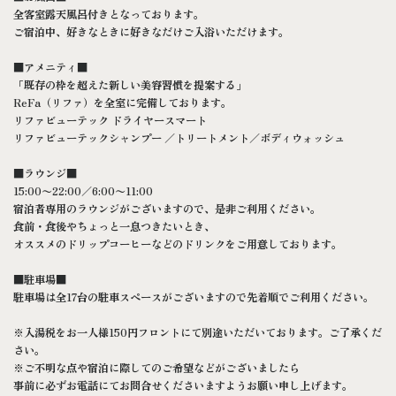
全客室露天風呂付きとなっております。
ご宿泊中、好きなときに好きなだけご入浴いただけます。
■アメニティ■
「既存の枠を超えた新しい美容習慣を提案する」
ReFa（リファ）を全室に完備しております。
リファビューテック ドライヤースマート
リファビューテックシャンプー ／トリートメント／ボディウォッシュ
■ラウンジ■
15:00〜22:00／6:00〜11:00
宿泊者専用のラウンジがございますので、是非ご利用ください。
食前・食後やちょっと一息つきたいとき、
オススメのドリップコーヒーなどのドリンクをご用意しております。
■駐車場■
駐車場は全17台の駐車スペースがございますので先着順でご利用ください。
※入湯税をお一人様150円フロントにて別途いただいております。ご了承くだ
さい。
※ご不明な点や宿泊に際してのご希望などがございましたら
事前に必ずお電話にてお問合せくださいますようお願い申し上げます。