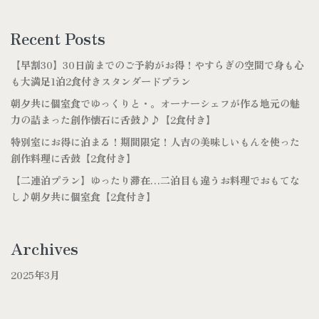
Recent Posts
【早割30】30日前までのご予約がお得！やすらぎの空間で身も心
も大満足1泊2食付きスタンダードプラン
朝夕共に個室食でゆっくりと・。オーナーシェフが作る地元の魅
力の詰まった創作懐石に舌鼓♪♪【2食付き】
特別室にお得に泊まる！期間限定！人吉の美味しいもんを使った
創作料理に舌鼓【2食付き】
【二連泊プラン】ゆったり滞在…二泊目も違うお料理でおもてな
し♪朝夕共に個室食【2食付き】
Archives
2025年3月